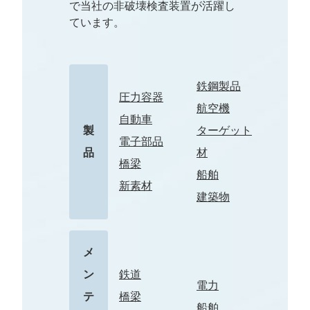
で当社の非破壊検査装置が活躍し
ています。
鉄鋼製品
圧力容器
航空機
自動車
製
ターゲット
電子部品
品
材
橋梁
船舶
新素材
建築物
メ
ン
鉄道
電力
テ
橋梁
船舶