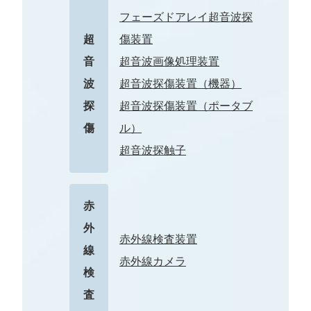
フェーズドアレイ超音波探
超
傷装置
音
超音波画像処理装置
波
超音波探傷装置（機器）
探
超音波探傷装置（ポータブ
傷
ル）
超音波探触子
赤
外
赤外線検査装置
線
赤外線カメラ
検
査