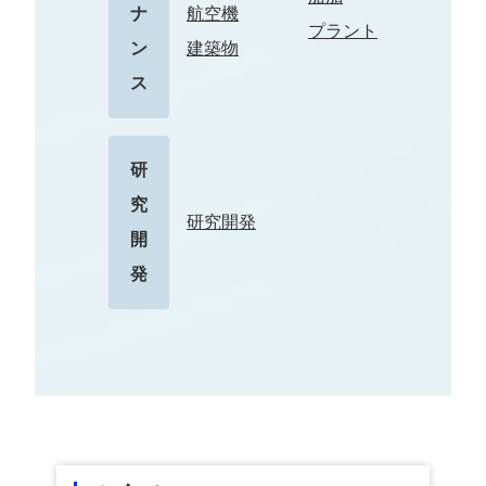
ナ
航空機
プラント
ン
建築物
ス
研
究
研究開発
開
発