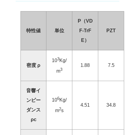
P（VD
特性値
単位
F-TrF
PZT
E）
3
10
Kg/
密度 ρ
1.88
7.5
3
m
音響イ
6
10
Kg/
ンピー
4.51
34.8
2
ダンス
m
s
ρc