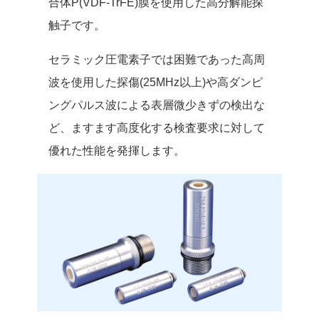
合体P(VDF-TrFE)膜を使用した高分解能探
触子です。
セラミック圧電素子では困難であった高周
波を使用した探傷(25MHz以上)や高ダンピ
ングパルス波による表層微少きずの検出な
ど、ますます高度化する検査要求に対して
優れた性能を発揮します。