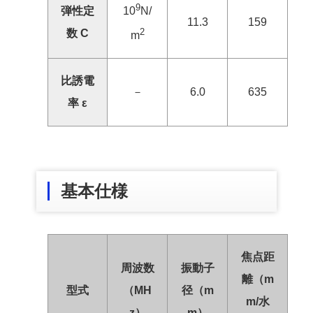
9
弾性定
10
N/
11.3
159
2
数 C
m
比誘電
－
6.0
635
率 ε
基本仕様
焦点距
周波数
振動子
離（m
型式
（MH
径（m
m/水
z）
m）