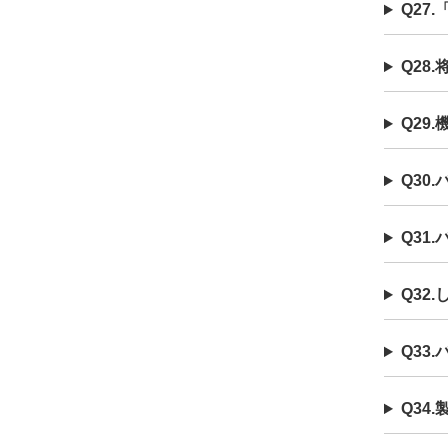
Q27
Q28
Q29
Q30
Q31
Q32
Q33
Q34