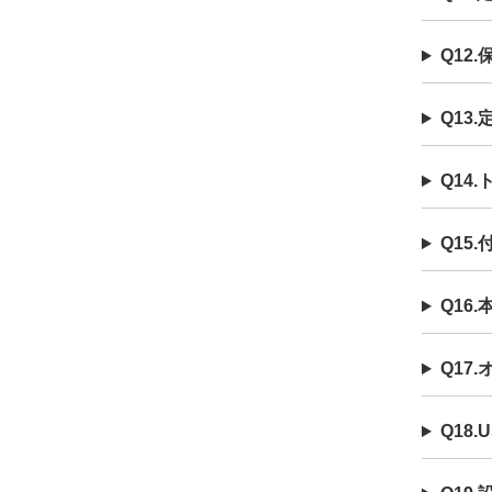
Q12
Q13
Q14
Q15
Q16
Q17
Q18