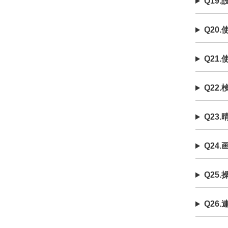
Q19
Q20
Q21
Q22
Q23
Q24
Q25
Q26