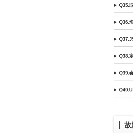
Q35
Q36
Q37
Q38
Q39
Q40
故