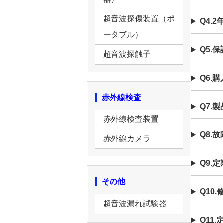
超音波探傷装置（ポ
Q4.
ータブル）
Q5.
超音波探触子
Q6.
赤外線検査
Q7.
赤外線検査装置
Q8.
赤外線カメラ
Q9.
その他
Q10
超音波漏れ試験器
Q11