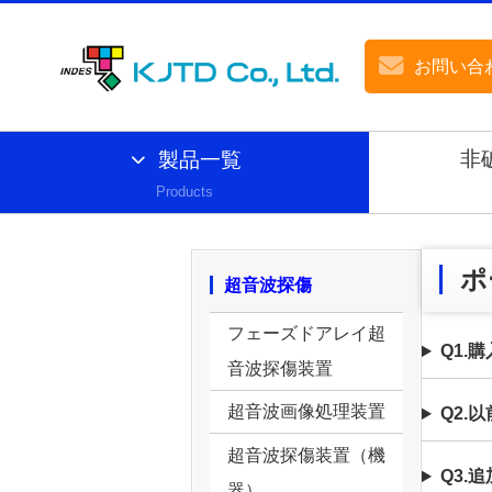
お問い合
非
製品一覧
Products
ポ
超音波探傷
フェーズドアレイ超
Q1.
音波探傷装置
超音波画像処理装置
Q2.
超音波探傷装置（機
Q3.
器）