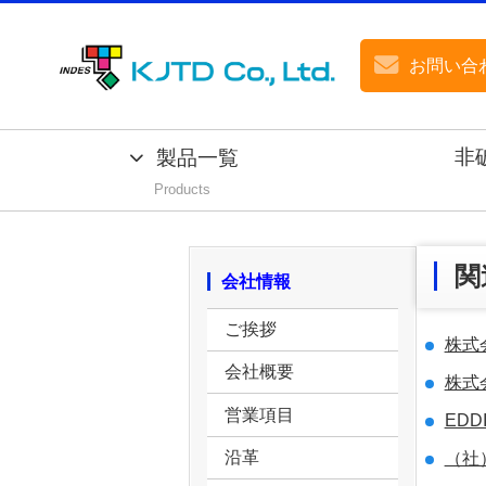
お問い合
非
製品一覧
Products
関
会社情報
ご挨拶
株式
会社概要
株式
営業項目
ED
沿革
（社