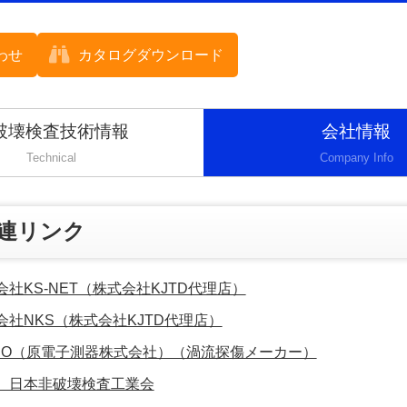
わせ
カタログダウンロード
破壊検査技術情報
会社情報
Technical
Company Info
連リンク
会社KS-NET（株式会社KJTD代理店）
会社NKS（株式会社KJTD代理店）
DIO（原電子測器株式会社）（渦流探傷メーカー）
）日本非破壊検査工業会